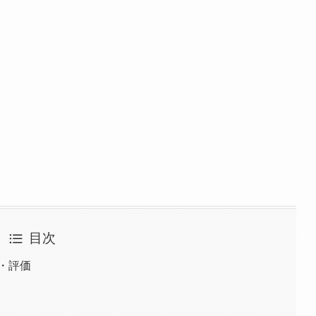
目次
・評価