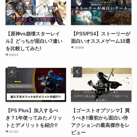
【原神vs崩壊スターレイ
【PS5/PS4】ストーリーが
ル】どっちが面白い?違い
面白いオススメゲーム10選
を比較してみた!
30568
65515
【PS Plus】加入するべ
【ゴーストオブツシマ】買
き？1年使ってみたメリッ
うべき!!最初から面白い侍
トとデメリットを紹介!!
アクションの最高傑作をレ
ビュー
21722