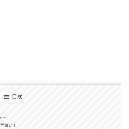
目次
ュー
ず面白い！