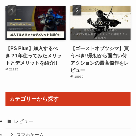
【PS Plus】加入するべ
【ゴーストオブツシマ】買
き？1年使ってみたメリッ
うべき!!最初から面白い侍
トとデメリットを紹介!!
アクションの最高傑作をレ
ビュー
21725
18939
カテゴリーから探す
レビュー
スマホゲーム