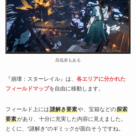
高低差もある
『崩壊：スターレイル』は、
各エリアに分かれた
フィールドマップ
を自由に移動します。
フィールド上には
謎解き要素
や、宝箱などの
探索
要素
があり、十分に充実した内容に見えました。
とくに、“謎解き”のギミックが面白そうですね。