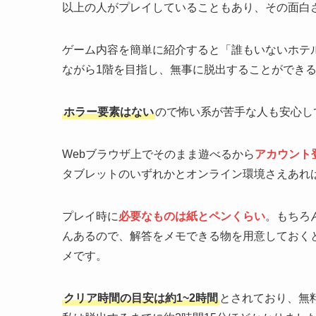
以上の人がプレイしていることもあり、その面白
ゲーム内容を簡単に紹介すると「誰もいないホテル
ながら1階を目指し、無事に脱出することができ
ホラー要素はない
ので怖い系が苦手な人も安心し
Webブラウザ上でそのまま遊べるから
アカウント
タブレットのいずれかとオンライン環境さえあれ
プレイ時に
必要なものは紙とペンくらい
。もちろ
んあるので、解答をメモできる物を用意しておく
メです。
クリア時間の目安は約1~2時間
とされており、無