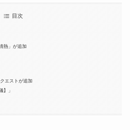
目次
情熱」が追加
ジクエストが追加
儀】」