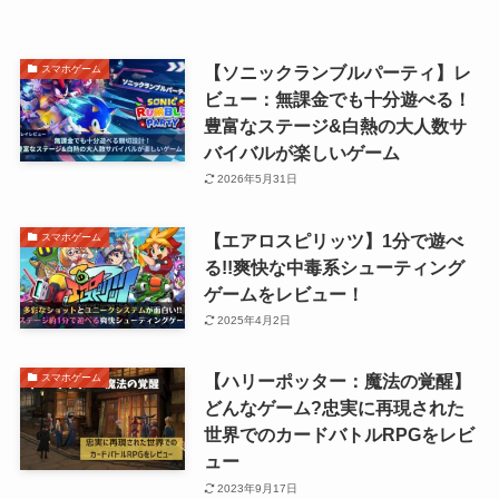
【ソニックランブルパーティ】レ
スマホゲーム
ビュー：無課金でも十分遊べる！
豊富なステージ&白熱の大人数サ
バイバルが楽しいゲーム
2026年5月31日
【エアロスピリッツ】1分で遊べ
スマホゲーム
る!!爽快な中毒系シューティング
ゲームをレビュー！
2025年4月2日
【ハリーポッター：魔法の覚醒】
スマホゲーム
どんなゲーム?忠実に再現された
世界でのカードバトルRPGをレビ
ュー
2023年9月17日